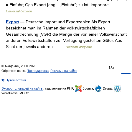
= Einfuhr; Ggs Export [engl., „Einfuhr“; zu lat. importare… …
Universal-Lexikon
Export
— Deutsche Import und Exportzahlen Als Export
bezeichnet man im Rahmen der volkswirtschaftlichen
Gesamtrechnung (VGR) die Menge der von einer Volkswirtschaft
anderen Volkswirtschaften zur Verfügung gestellten Güter. Aus
Sicht der jeweils anderen… …
Deutsch Wikipedia
© Академик, 2000-2026
18+
Обратная связь:
Техподдержка
,
Реклама на сайте
👣 Путешествия
Экспорт словарей на сайты
, сделанные на PHP,
Joomla,
Drupal,
WordPress, MODx.