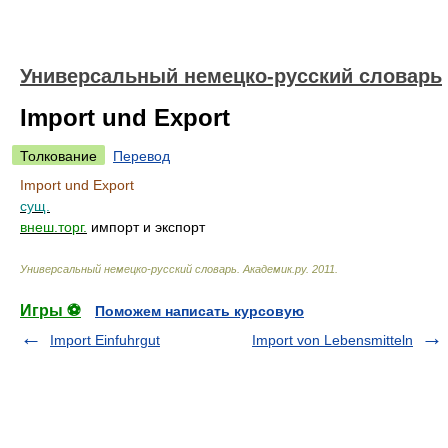
Универсальный немецко-русский словарь
Import und Export
Толкование
Перевод
Import und Export
сущ.
внеш.торг.
импорт и экспорт
Универсальный немецко-русский словарь
.
Академик.ру
.
2011
.
Игры ⚽
Поможем написать курсовую
Import Einfuhrgut
Import von Lebensmitteln