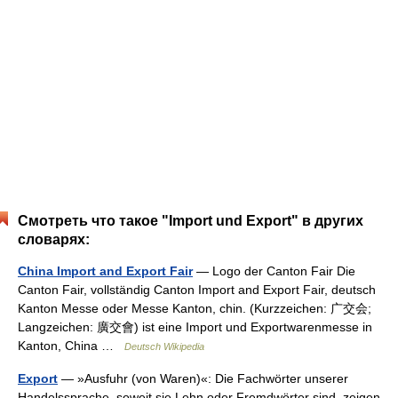
Смотреть что такое "Import und Export" в других
словарях:
China Import and Export Fair
— Logo der Canton Fair Die
Canton Fair, vollständig Canton Import and Export Fair, deutsch
Kanton Messe oder Messe Kanton, chin. (Kurzzeichen: 广交会;
Langzeichen: 廣交會) ist eine Import und Exportwarenmesse in
Kanton, China …
Deutsch Wikipedia
Export
— »Ausfuhr (von Waren)«: Die Fachwörter unserer
Handelssprache, soweit sie Lehn oder Fremdwörter sind, zeigen