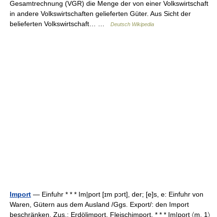
Gesamtrechnung (VGR) die Menge der von einer Volkswirtschaft
in andere Volkswirtschaften gelieferten Güter. Aus Sicht der
belieferten Volkswirtschaft… …
Deutsch Wikipedia
Import
— Einfuhr * * * Im|port [ɪm pɔrt], der; [e]s, e: Einfuhr von
Waren, Gütern aus dem Ausland /Ggs. Export/: den Import
beschränken. Zus.: Erdölimport, Fleischimport. * * * Im|pọrt 〈m. 1〉